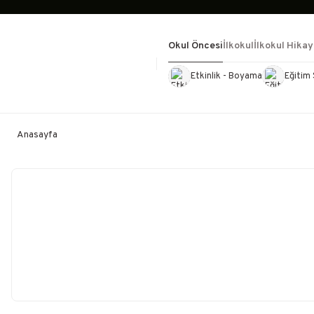
Okul Öncesi
İlkokul
İlkokul Hikay
Etkinlik - Boyama
Eğitim 
Kültür Kitapları
Kırtasiye
Görevd
Anasayfa