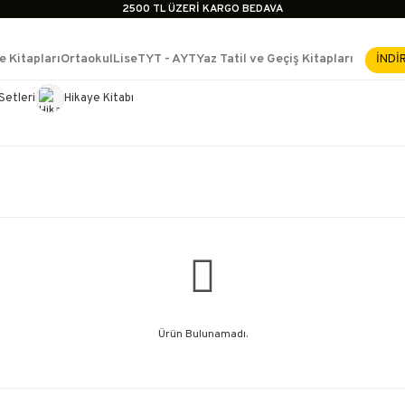
2500 TL ÜZERİ KARGO BEDAVA
İçerik #2
İçerik #3
e Kitapları
Ortaokul
Lise
TYT - AYT
Yaz Tatil ve Geçiş Kitapları
İNDİ
İçerik #4
2500 TL ÜZERİ KARGO BEDAVA
Setleri
Hikaye Kitabı
e Yükselme- Uzmanlık
İçerik #2
İçerik #3
İçerik #4
Ürün Bulunamadı.