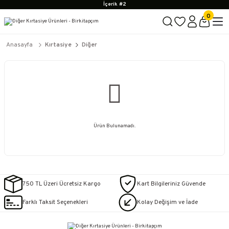
İçerik #2
İçerik #3
0
İçerik #4
2500 TL ÜZERİ KARGO BEDAVA
İçerik #2
Anasayfa
Kırtasiye
Diğer
İçerik #3
İçerik #4
Ürün Bulunamadı.
750 TL Üzeri Ücretsiz Kargo
Kart Bilgileriniz Güvende
Farklı Taksit Seçenekleri
Kolay Değişim ve İade