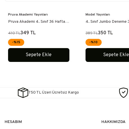
Pruva Akademi Yayınları
Model Yayınları
Pruva Akademi 4. Sınıf 36 Haftalık
4. Sınıf Jumbo Deneme 
Kazanım Denemeleri
36 Deneme
349 TL
350 TL
410 TL
389 TL
-%15
-%10
Sepete Ekle
Sepete Ekl
750 TL Üzeri Ücretsiz Kargo
HESABIM
HAKKIMIZDA