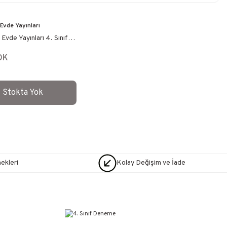
vde Yayınları
vde Yayınları 4. Sınıf
erlendirme Tüm Dersler
OK
Stokta Yok
nekleri
Kolay Değişim ve İade