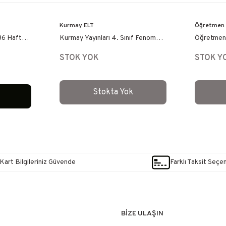
Kurmay ELT
Öğretmen E
36 Hafta
Kurmay Yayınları 4. Sınıf Fenomen
Öğretmen E
Çocuk Deneme Paket Deneme 7'li
Süreç Değ
STOK YOK
STOK Y
Deneme
Stokta Yok
e
Kart Bilgileriniz Güvende
Farklı Taksit Seçe
BİZE ULAŞIN