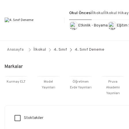
Okul Öncesi
İlkokul
İlkokul Hikay
Etkinlik - Boyama
Eğitim 
Kültür Kitapları
Kırtasiye
Görevd
Anasayfa
İlkokul
4. Sınıf
4. Sınıf Deneme
Markalar
Kurmay ELT
Model
Öğretmen
Pruva
Yayınları
Evde Yayınları
Akademi
Yayınları
Stoktakiler