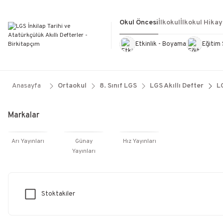
Okul Öncesi
İlkokul
İlkokul Hikay
Etkinlik - Boyama
Eğitim 
Kültür Kitapları
Kırtasiye
Görevd
Anasayfa
Ortaokul
8. Sınıf LGS
LGS Akıllı Defter
LG
Markalar
Arı Yayınları
Günay
Hız Yayınları
Yayınları
Stoktakiler