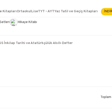
2500 TL ÜZERİ KARGO BEDAVA
İçerik #2
e Kitapları
Ortaokul
Lise
TYT - AYT
Yaz Tatil ve Geçiş Kitapları
İNDİ
İçerik #3
İçerik #4
Setleri
Hikaye Kitabı
e Yükselme- Uzmanlık
S İnkilap Tarihi ve Atatürkçülük Akıllı Defter
Toplam 