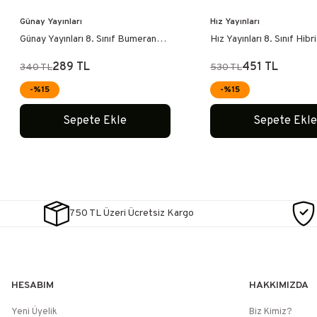
Günay Yayınları
Hız Yayınları
Günay Yayınları 8. Sınıf Bumerang
Hız Yayınları 8. Sınıf Hibri
İnkılap Tarihi Akıllı Defter
Tarihi Soru Bankası LGS
289 TL
451 TL
340 TL
530 TL
-%15
-%15
Sepete Ekle
Sepete Ekl
750 TL Üzeri Ücretsiz Kargo
HESABIM
HAKKIMIZDA
Yeni Üyelik
Biz Kimiz?