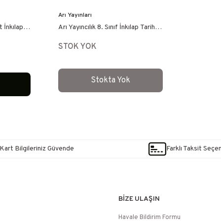
Arı Yayınları
t İnkılap
Arı Yayıncılık 8. Sınıf İnkılap Tarihi
Defterim
STOK YOK
Stokta Yok
e
Kart Bilgileriniz Güvende
Farklı Taksit Seçe
BİZE ULAŞIN
Havale Bildirim Formu