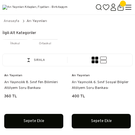
2500 TL ÜZERİ KARGO BEDAVA
İçerik #2
İçerik #3
İçerik #4
Anasayfa
Arı Yayınları
İlgili Alt Kategoriler
İlkokul
Ortaokul
SIRALA
Arı Yayınları
Arı Yayınları
Arı Yayıncılık 8. Sınıf Fen Bilimleri
Arı Yayıncılık 6. Sınıf Sosyal Bilgiler
Atölyem Soru Bankası
Atölyem Soru Bankası
360 TL
400 TL
Sepete Ekle
Sepete Ekle