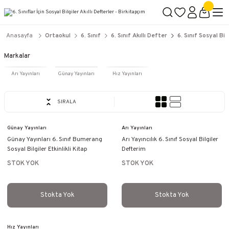
2500 TL ÜZERİ KARGO BEDAVA
İçerik #2
İçerik #3
İçerik #4
Anasayfa
Ortaokul
6. Sınıf
6. Sınıf Akıllı Defter
6. Sınıf Sosyal Bil
Markalar
Arı Yayınları
Günay Yayınları
Hız Yayınları
SIRALA
Günay Yayınları
Arı Yayınları
Günay Yayınları 6. Sınıf Bumerang
Arı Yayıncılık 6. Sınıf Sosyal Bilgiler
Sosyal Bilgiler Etkinlikli Kitap
Defterim
STOK YOK
STOK YOK
Stokta Yok
Stokta Yok
Hız Yayınları