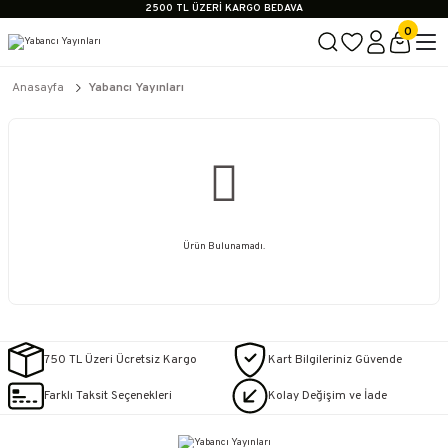
2500 TL ÜZERİ KARGO BEDAVA
İçerik #2
0
İçerik #3
İçerik #4
2500 TL ÜZERİ KARGO BEDAVA
Anasayfa
Yabancı Yayınları
İçerik #2
İçerik #3
İçerik #4
Ürün Bulunamadı.
750 TL Üzeri Ücretsiz Kargo
Kart Bilgileriniz Güvende
Farklı Taksit Seçenekleri
Kolay Değişim ve İade