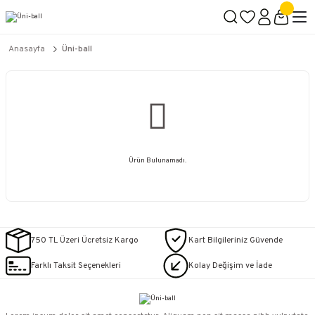
2500 TL ÜZERİ KARGO BEDAVA
İçerik #2
İçerik #3
İçerik #4
Anasayfa
Üni-ball
Ürün Bulunamadı.
750 TL Üzeri Ücretsiz Kargo
Kart Bilgileriniz Güvende
Farklı Taksit Seçenekleri
Kolay Değişim ve İade