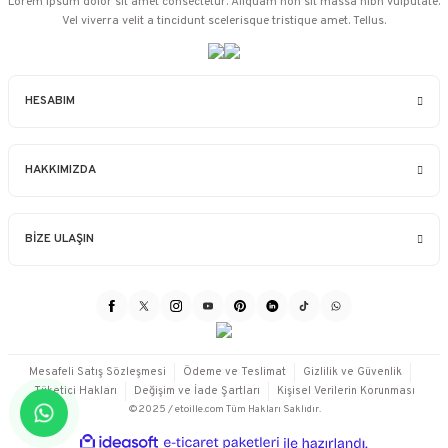
Lorem ipsum dolor sit amet consectetur. Aliquam non sit massa nibh vulputate.
Vel viverra velit a tincidunt scelerisque tristique amet. Tellus.
HESABIM
HAKKIMIZDA
BİZE ULAŞIN
Mesafeli Satış Sözleşmesi
Ödeme ve Teslimat
Gizlilik ve Güvenlik
Tüketici Hakları
Değişim ve İade Şartları
Kişisel Verilerin Korunması
©2025 / etoille.com Tüm Hakları Saklıdır.
ideasoft
ile
e-