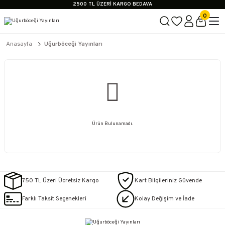
2500 TL ÜZERİ KARGO BEDAVA
İçerik #2
0
İçerik #3
İçerik #4
2500 TL ÜZERİ KARGO BEDAVA
Anasayfa
Uğurböceği Yayınları
İçerik #2
İçerik #3
İçerik #4
Ürün Bulunamadı.
750 TL Üzeri Ücretsiz Kargo
Kart Bilgileriniz Güvende
Farklı Taksit Seçenekleri
Kolay Değişim ve İade