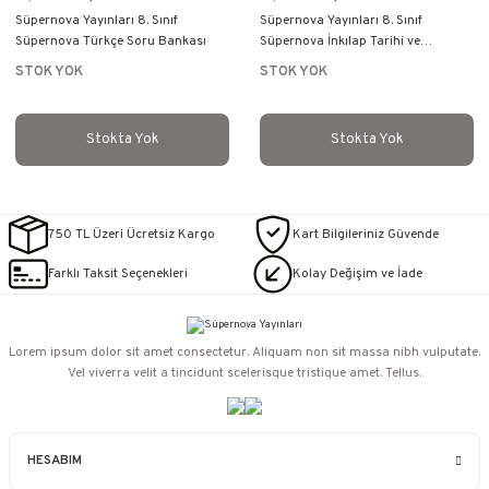
Süpernova Yayınları 8. Sınıf
Süpernova Yayınları 8. Sınıf
Süpernova Türkçe Soru Bankası
Süpernova İnkılap Tarihi ve
Atatürkçülük Soru Bankası
STOK YOK
STOK YOK
Stokta Yok
Stokta Yok
750 TL Üzeri Ücretsiz Kargo
Kart Bilgileriniz Güvende
Farklı Taksit Seçenekleri
Kolay Değişim ve İade
Lorem ipsum dolor sit amet consectetur. Aliquam non sit massa nibh vulputate.
Vel viverra velit a tincidunt scelerisque tristique amet. Tellus.
HESABIM