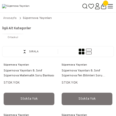
2500 TL ÜZERİ KARGO BEDAVA
İçerik #2
İçerik #3
İçerik #4
Anasayfa
Süpernova Yayınları
İlgili Alt Kategoriler
Ortaokul
SIRALA
Süpernova Yayınları
Süpernova Yayınları
Süpernova Yayınları 8. Sınıf
Süpernova Yayınları 8. Sınıf
Süpernova Matematik Soru Bankası
Süpernova Fen Bilimleri Soru
Bankası
STOK YOK
STOK YOK
Stokta Yok
Stokta Yok
Süpernova Yayınları
Süpernova Yayınları