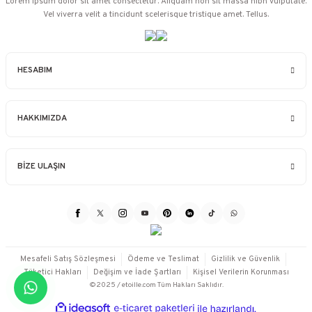
Lorem ipsum dolor sit amet consectetur. Aliquam non sit massa nibh vulputate.
Vel viverra velit a tincidunt scelerisque tristique amet. Tellus.
HESABIM
HAKKIMIZDA
BİZE ULAŞIN
Mesafeli Satış Sözleşmesi
Ödeme ve Teslimat
Gizlilik ve Güvenlik
Tüketici Hakları
Değişim ve İade Şartları
Kişisel Verilerin Korunması
©2025 / etoille.com Tüm Hakları Saklıdır.
ideasoft
ile
e-