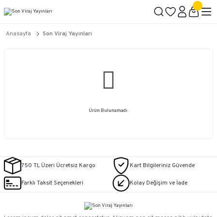
2500 TL ÜZERİ KARGO BEDAVA
İçerik #2
İçerik #3
İçerik #4
Anasayfa
Son Viraj Yayınları
Ürün Bulunamadı.
750 TL Üzeri Ücretsiz Kargo
Kart Bilgileriniz Güvende
Farklı Taksit Seçenekleri
Kolay Değişim ve İade