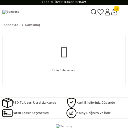
2500 TL ÜZERİ KARGO BEDAVA
İçerik #2
0
İçerik #3
İçerik #4
2500 TL ÜZERİ KARGO BEDAVA
Anasayfa
Samsung
İçerik #2
İçerik #3
İçerik #4
Ürün Bulunamadı.
750 TL Üzeri Ücretsiz Kargo
Kart Bilgileriniz Güvende
Farklı Taksit Seçenekleri
Kolay Değişim ve İade