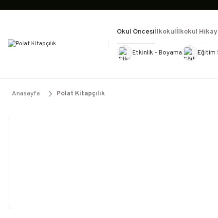
Okul Öncesi
İlkokul
İlkokul Hikay
Etkinlik - Boyama
Eğitim 
Kültür Kitapları
Kırtasiye
Görevd
Anasayfa
Polat Kitapçılık