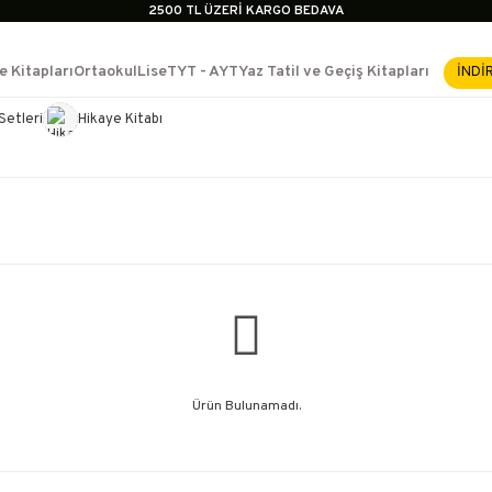
2500 TL ÜZERİ KARGO BEDAVA
İçerik #2
İçerik #3
e Kitapları
Ortaokul
Lise
TYT - AYT
Yaz Tatil ve Geçiş Kitapları
İNDİ
İçerik #4
2500 TL ÜZERİ KARGO BEDAVA
Setleri
Hikaye Kitabı
e Yükselme- Uzmanlık
İçerik #2
İçerik #3
İçerik #4
Ürün Bulunamadı.