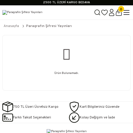
2500 TL ÜZERİ KARGO BEDAVA
İçerik #2
0
İçerik #3
İçerik #4
2500 TL ÜZERİ KARGO BEDAVA
Anasayfa
Paragrafın Şifresi Yayınları
İçerik #2
İçerik #3
İçerik #4
Ürün Bulunamadı.
750 TL Üzeri Ücretsiz Kargo
Kart Bilgileriniz Güvende
Farklı Taksit Seçenekleri
Kolay Değişim ve İade