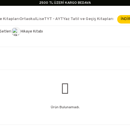
2500 TL ÜZERİ KARGO BEDAVA
İçerik #2
İçerik #3
e Kitapları
Ortaokul
Lise
TYT - AYT
Yaz Tatil ve Geçiş Kitapları
İNDİ
İçerik #4
2500 TL ÜZERİ KARGO BEDAVA
Setleri
Hikaye Kitabı
e Yükselme- Uzmanlık
İçerik #2
İçerik #3
İçerik #4
Ürün Bulunamadı.