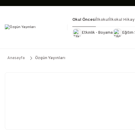
Okul Öncesi
İlkokul
İlkokul Hikay
Etkinlik - Boyama
Eğitim 
Kültür Kitapları
Kırtasiye
Görevd
Anasayfa
Özgün Yayınları