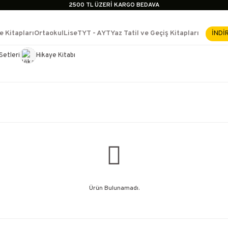
2500 TL ÜZERİ KARGO BEDAVA
İçerik #2
İçerik #3
e Kitapları
Ortaokul
Lise
TYT - AYT
Yaz Tatil ve Geçiş Kitapları
İNDİ
İçerik #4
2500 TL ÜZERİ KARGO BEDAVA
Setleri
Hikaye Kitabı
e Yükselme- Uzmanlık
İçerik #2
İçerik #3
İçerik #4
Ürün Bulunamadı.