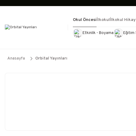
Okul Öncesi
İlkokul
İlkokul Hikay
Etkinlik - Boyama
Eğitim 
Kültür Kitapları
Kırtasiye
Görevd
Anasayfa
Orbital Yayınları