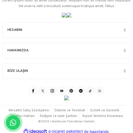
Lorem ipsum dolor sit amet consectetur. Aliquam non sit massa nibh vulputate.
Vel viverra velit a tincidunt scelerisque tristique amet. Tellus.
HESABIM
HAKKIMIZDA
BİZE ULAŞIN
Mesafeli Satış Sözleşmesi
Ödeme ve Teslimat
Gizlilik ve Güvenlik
Tüketici Hakları
Değişim ve İade Şartları
Kişisel Verilerin Korunması
©2025 / etoille.com Tüm Hakları Saklıdır.
ideasoft
ile
e-