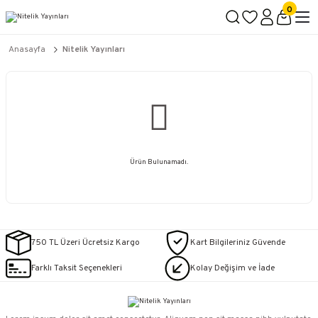
2500 TL ÜZERİ KARGO BEDAVA
0
İçerik #2
İçerik #3
İçerik #4
Anasayfa
Nitelik Yayınları
Ürün Bulunamadı.
750 TL Üzeri Ücretsiz Kargo
Kart Bilgileriniz Güvende
Farklı Taksit Seçenekleri
Kolay Değişim ve İade