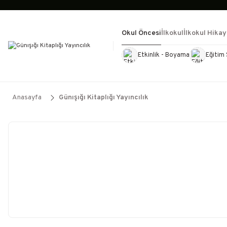
Okul Öncesi
İlkokul
İlkokul Hikay
Etkinlik - Boyama
Eğitim 
Kültür Kitapları
Kırtasiye
Görevd
Anasayfa
Günışığı Kitaplığı Yayıncılık