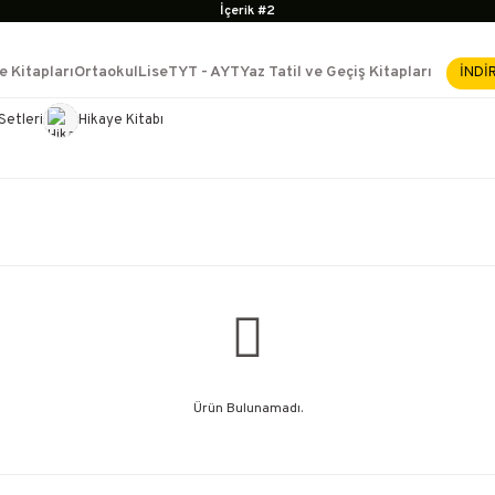
İçerik #2
İçerik #3
İçerik #4
e Kitapları
Ortaokul
Lise
TYT - AYT
Yaz Tatil ve Geçiş Kitapları
İNDİ
2500 TL ÜZERİ KARGO BEDAVA
İçerik #2
Setleri
Hikaye Kitabı
e Yükselme- Uzmanlık
İçerik #3
İçerik #4
Ürün Bulunamadı.