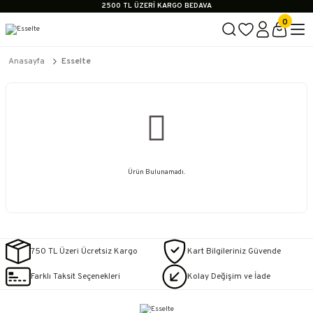
2500 TL ÜZERİ KARGO BEDAVA
İçerik #2
0
İçerik #3
İçerik #4
2500 TL ÜZERİ KARGO BEDAVA
Anasayfa
Esselte
İçerik #2
İçerik #3
İçerik #4
Ürün Bulunamadı.
750 TL Üzeri Ücretsiz Kargo
Kart Bilgileriniz Güvende
Farklı Taksit Seçenekleri
Kolay Değişim ve İade