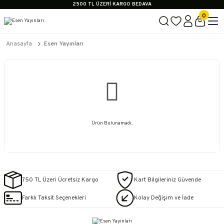
2500 TL ÜZERİ KARGO BEDAVA
İçerik #2
0
İçerik #3
İçerik #4
2500 TL ÜZERİ KARGO BEDAVA
Anasayfa
Esen Yayınları
İçerik #2
İçerik #3
İçerik #4
Ürün Bulunamadı.
750 TL Üzeri Ücretsiz Kargo
Kart Bilgileriniz Güvende
Farklı Taksit Seçenekleri
Kolay Değişim ve İade