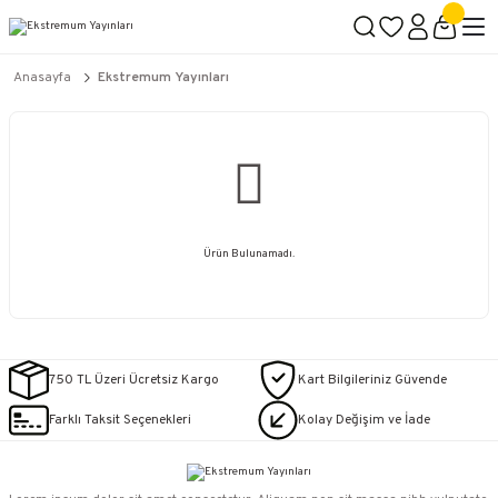
2500 TL ÜZERİ KARGO BEDAVA
İçerik #2
İçerik #3
İçerik #4
Anasayfa
Ekstremum Yayınları
Ürün Bulunamadı.
750 TL Üzeri Ücretsiz Kargo
Kart Bilgileriniz Güvende
Farklı Taksit Seçenekleri
Kolay Değişim ve İade