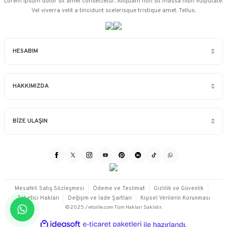
Lorem ipsum dolor sit amet consectetur. Aliquam non sit massa nibh vulputate.
Vel viverra velit a tincidunt scelerisque tristique amet. Tellus.
HESABIM
HAKKIMIZDA
BİZE ULAŞIN
Mesafeli Satış Sözleşmesi
Ödeme ve Teslimat
Gizlilik ve Güvenlik
Tüketici Hakları
Değişim ve İade Şartları
Kişisel Verilerin Korunması
©2025 / etoille.com Tüm Hakları Saklıdır.
ideasoft
ile
e-