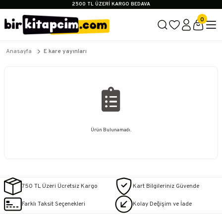
2500 TL ÜZERİ KARGO BEDAVA
İçerik #2
0
İçerik #3
İçerik #4
2500 TL ÜZERİ KARGO BEDAVA
İçerik #2
Anasayfa
E kare yayınları
İçerik #3
İçerik #4
Ürün Bulunamadı.
750 TL Üzeri Ücretsiz Kargo
Kart Bilgileriniz Güvende
Farklı Taksit Seçenekleri
Kolay Değişim ve İade