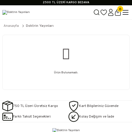
2500 TL ÜZERİ KARGO BEDAVA
İçerik #2
0
İçerik #3
İçerik #4
2500 TL ÜZERİ KARGO BEDAVA
Anasayfa
Doktrin Yayınları
İçerik #2
İçerik #3
İçerik #4
Ürün Bulunamadı.
750 TL Üzeri Ücretsiz Kargo
Kart Bilgileriniz Güvende
Farklı Taksit Seçenekleri
Kolay Değişim ve İade