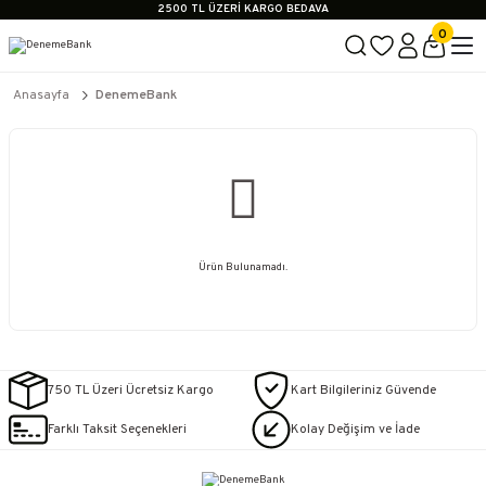
2500 TL ÜZERİ KARGO BEDAVA
İçerik #2
0
İçerik #3
İçerik #4
2500 TL ÜZERİ KARGO BEDAVA
Anasayfa
DenemeBank
İçerik #2
İçerik #3
İçerik #4
Ürün Bulunamadı.
750 TL Üzeri Ücretsiz Kargo
Kart Bilgileriniz Güvende
Farklı Taksit Seçenekleri
Kolay Değişim ve İade