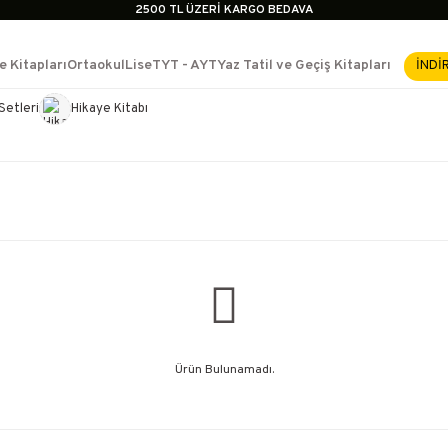
2500 TL ÜZERİ KARGO BEDAVA
İçerik #2
İçerik #3
e Kitapları
Ortaokul
Lise
TYT - AYT
Yaz Tatil ve Geçiş Kitapları
İNDİ
İçerik #4
2500 TL ÜZERİ KARGO BEDAVA
Setleri
Hikaye Kitabı
e Yükselme- Uzmanlık
İçerik #2
İçerik #3
İçerik #4
Ürün Bulunamadı.