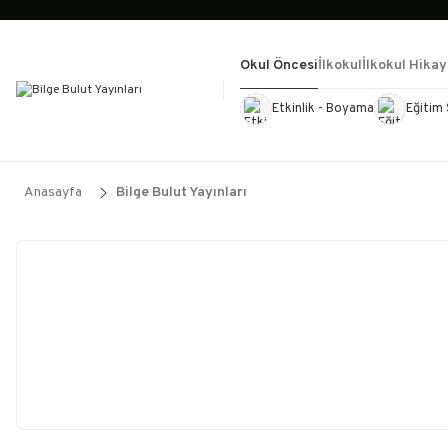
Okul Öncesi
İlkokul
İlkokul Hikay
Etkinlik - Boyama
Eğitim 
Kültür Kitapları
Kırtasiye
Görevd
Anasayfa
Bilge Bulut Yayınları