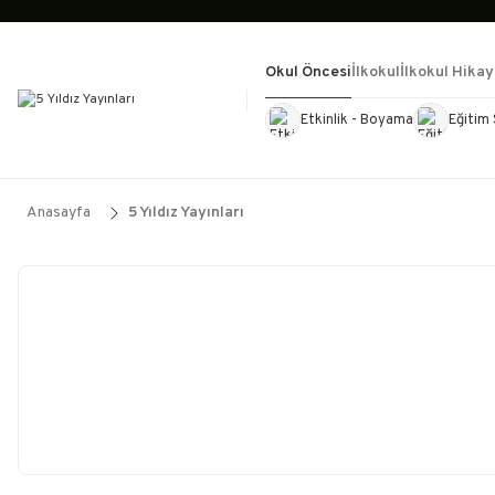
Okul Öncesi
İlkokul
İlkokul Hikay
Etkinlik - Boyama
Eğitim 
Kültür Kitapları
Kırtasiye
Görevd
Anasayfa
5 Yıldız Yayınları