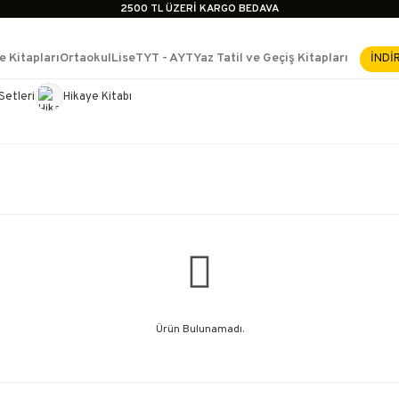
2500 TL ÜZERİ KARGO BEDAVA
İçerik #2
İçerik #3
e Kitapları
Ortaokul
Lise
TYT - AYT
Yaz Tatil ve Geçiş Kitapları
İNDİ
İçerik #4
2500 TL ÜZERİ KARGO BEDAVA
Setleri
Hikaye Kitabı
e Yükselme- Uzmanlık
İçerik #2
İçerik #3
İçerik #4
Ürün Bulunamadı.