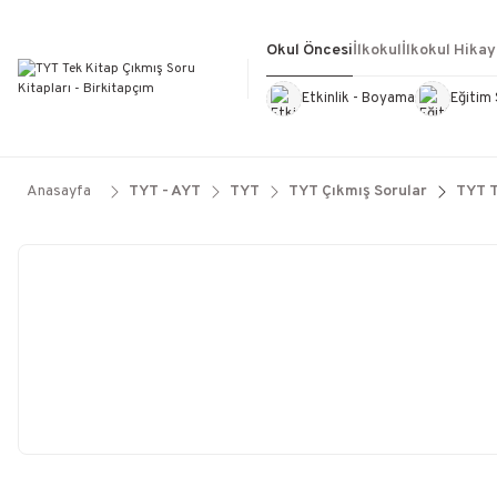
Okul Öncesi
İlkokul
İlkokul Hikay
Etkinlik - Boyama
Eğitim 
Kültür Kitapları
Kırtasiye
Görevd
Anasayfa
TYT - AYT
TYT
TYT Çıkmış Sorular
TYT T