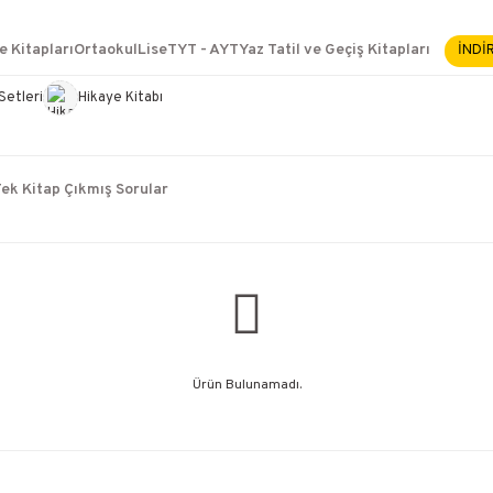
2500 TL ÜZERİ KARGO BEDAVA
İçerik #2
e Kitapları
Ortaokul
Lise
TYT - AYT
Yaz Tatil ve Geçiş Kitapları
İNDİ
İçerik #3
İçerik #4
Setleri
Hikaye Kitabı
e Yükselme- Uzmanlık
ek Kitap Çıkmış Sorular
Ürün Bulunamadı.