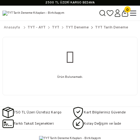
2500 TL ÜZERİ KARGO BEDAVA
İçerik #2
0
İçerik #3
İçerik #4
2500 TL ÜZERİ KARGO BEDAVA
Anasayfa
TYT - AYT
TYT
TYT Deneme
TYT Tarih Deneme
İçerik #2
İçerik #3
İçerik #4
Ürün Bulunamadı.
750 TL Üzeri Ücretsiz Kargo
Kart Bilgileriniz Güvende
Farklı Taksit Seçenekleri
Kolay Değişim ve İade