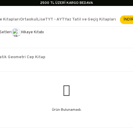
2500 TL ÜZERİ KARGO BEDAVA
İçerik #2
İçerik #3
e Kitapları
Ortaokul
Lise
TYT - AYT
Yaz Tatil ve Geçiş Kitapları
İNDİ
İçerik #4
2500 TL ÜZERİ KARGO BEDAVA
Setleri
Hikaye Kitabı
e Yükselme- Uzmanlık
İçerik #2
İçerik #3
İçerik #4
tik Geometri Cep Kitap
Ürün Bulunamadı.