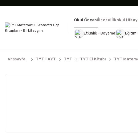
Okul Öncesi
İlkokul
İlkokul Hikay
Etkinlik - Boyama
Eğitim 
Kültür Kitapları
Kırtasiye
Görevd
Anasayfa
TYT - AYT
TYT
TYT El Kitabı
TYT Matema