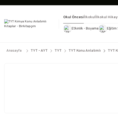
Okul Öncesi
İlkokul
İlkokul Hikay
Etkinlik - Boyama
Eğitim 
Kültür Kitapları
Kırtasiye
Görevd
Anasayfa
TYT - AYT
TYT
TYT Konu Anlatımlı
TYT K