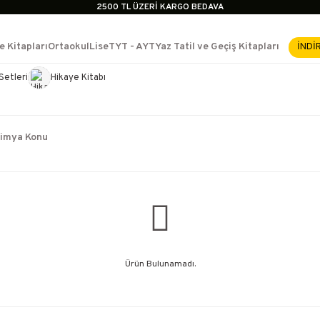
2500 TL ÜZERİ KARGO BEDAVA
İçerik #2
İçerik #3
e Kitapları
Ortaokul
Lise
TYT - AYT
Yaz Tatil ve Geçiş Kitapları
İNDİ
İçerik #4
2500 TL ÜZERİ KARGO BEDAVA
Setleri
Hikaye Kitabı
e Yükselme- Uzmanlık
İçerik #2
İçerik #3
İçerik #4
imya Konu
Ürün Bulunamadı.