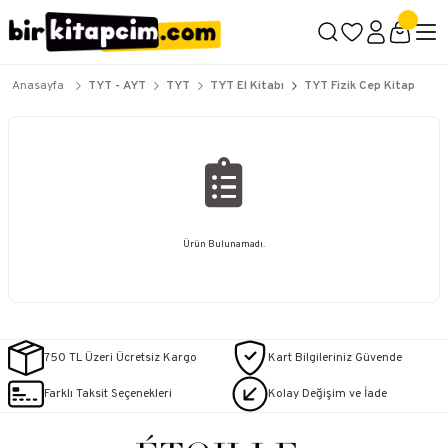
2500 TL ÜZERİ KARGO BEDAVA
İçerik #2
İçerik #3
İçerik #4
Anasayfa
TYT - AYT
TYT
TYT El Kitabı
TYT Fizik Cep Kitap
Ürün Bulunamadı.
750 TL Üzeri Ücretsiz Kargo
Kart Bilgileriniz Güvende
Farklı Taksit Seçenekleri
Kolay Değişim ve İade