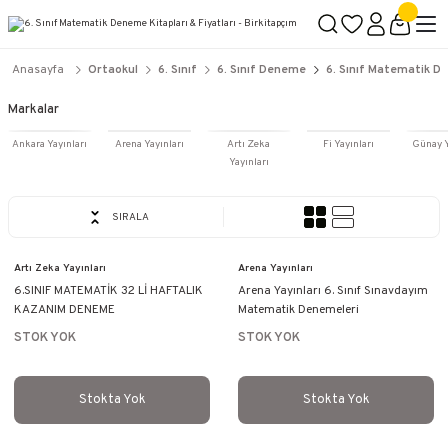
2500 TL ÜZERİ KARGO BEDAVA
İçerik #2
İçerik #3
İçerik #4
Anasayfa
Ortaokul
6. Sınıf
6. Sınıf Deneme
6. Sınıf Matematik 
Markalar
Ankara Yayınları
Arena Yayınları
Artı Zeka
Fi Yayınları
Günay Y
Yayınları
SIRALA
Artı Zeka Yayınları
Arena Yayınları
6.SINIF MATEMATİK 32 Lİ HAFTALIK
Arena Yayınları 6. Sınıf Sınavdayım
KAZANIM DENEME
Matematik Denemeleri
STOK YOK
STOK YOK
Stokta Yok
Stokta Yok