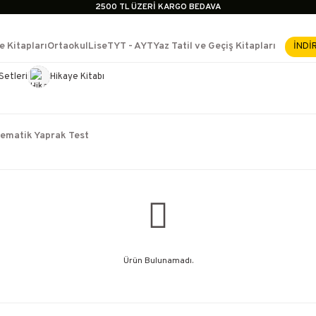
2500 TL ÜZERİ KARGO BEDAVA
İçerik #2
İçerik #3
e Kitapları
Ortaokul
Lise
TYT - AYT
Yaz Tatil ve Geçiş Kitapları
İNDİ
İçerik #4
2500 TL ÜZERİ KARGO BEDAVA
Setleri
Hikaye Kitabı
e Yükselme- Uzmanlık
İçerik #2
İçerik #3
İçerik #4
ematik Yaprak Test
Ürün Bulunamadı.