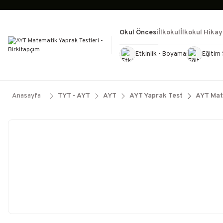
Okul Öncesi
İlkokul
İlkokul Hikay
Etkinlik - Boyama
Eğitim 
Kültür Kitapları
Kırtasiye
Görevd
Anasayfa
TYT - AYT
AYT
AYT Yaprak Test
AYT Mat