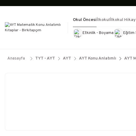
Okul Öncesi
İlkokul
İlkokul Hikay
Etkinlik - Boyama
Eğitim 
Kültür Kitapları
Kırtasiye
Görevd
Anasayfa
TYT - AYT
AYT
AYT Konu Anlatımlı
AYT M