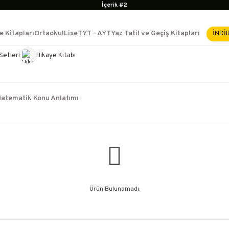
İçerik #2
İçerik #3
İçerik #4
e Kitapları
Ortaokul
Lise
TYT - AYT
Yaz Tatil ve Geçiş Kitapları
İNDİ
2500 TL ÜZERİ KARGO BEDAVA
İçerik #2
Setleri
Hikaye Kitabı
e Yükselme- Uzmanlık
İçerik #3
İçerik #4
atematik Konu Anlatımı
Ürün Bulunamadı.