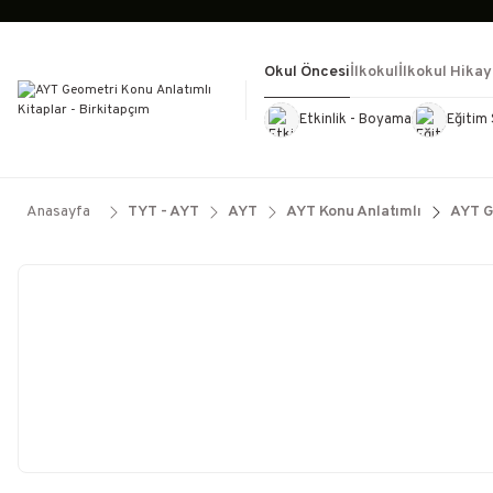
Okul Öncesi
İlkokul
İlkokul Hikay
Etkinlik - Boyama
Eğitim 
Kültür Kitapları
Kırtasiye
Görevd
Anasayfa
TYT - AYT
AYT
AYT Konu Anlatımlı
AYT G