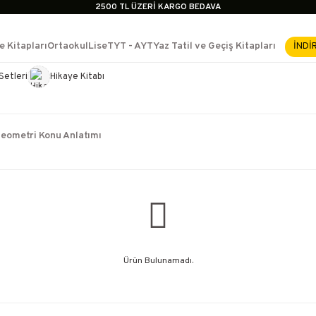
2500 TL ÜZERİ KARGO BEDAVA
İçerik #2
İçerik #3
e Kitapları
Ortaokul
Lise
TYT - AYT
Yaz Tatil ve Geçiş Kitapları
İNDİ
İçerik #4
2500 TL ÜZERİ KARGO BEDAVA
Setleri
Hikaye Kitabı
e Yükselme- Uzmanlık
İçerik #2
İçerik #3
İçerik #4
eometri Konu Anlatımı
Ürün Bulunamadı.