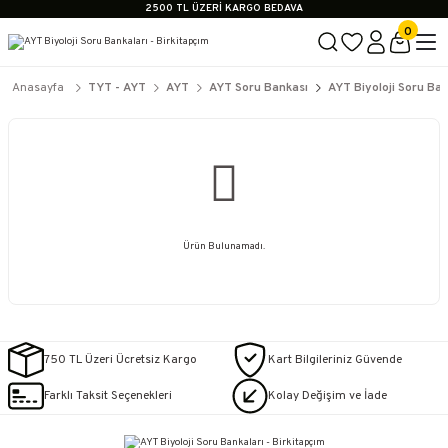
2500 TL ÜZERİ KARGO BEDAVA
İçerik #2
0
İçerik #3
İçerik #4
2500 TL ÜZERİ KARGO BEDAVA
Anasayfa
TYT - AYT
AYT
AYT Soru Bankası
AYT Biyoloji Soru Ba
İçerik #2
İçerik #3
İçerik #4
Ürün Bulunamadı.
750 TL Üzeri Ücretsiz Kargo
Kart Bilgileriniz Güvende
Farklı Taksit Seçenekleri
Kolay Değişim ve İade