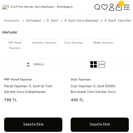
2500 TL ÜZERİ KARGO BEDAVA
İçerik #2
İçerik #3
İçerik #4
Anasayfa
Ortaokul
5. Sınıf
5. Sınıf Soru Bankası
5. Sınıf Tüm Der
Markalar
PRF Paraf
Fenomen Yayınları
Gizli Yayınları
Model Yayınları
Yayınları
SIRALA
PRF Paraf Yayınları
Gizli Yayınları
Paraf Yayınları 5. Sınıf IQ Tüm
Gizli Yayınları 5. Sınıf İOKBS
Dersler Soru Kütüphanesi
Bursluluk Tüm Dersler Soru
Bankası
799 TL
450 TL
Sepete Ekle
Sepete Ekle