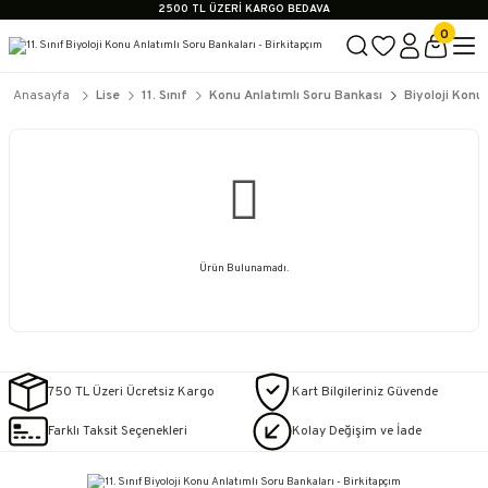
2500 TL ÜZERİ KARGO BEDAVA
İçerik #2
0
İçerik #3
İçerik #4
2500 TL ÜZERİ KARGO BEDAVA
Anasayfa
Lise
11. Sınıf
Konu Anlatımlı Soru Bankası
Biyoloji Konu
İçerik #2
İçerik #3
İçerik #4
Ürün Bulunamadı.
750 TL Üzeri Ücretsiz Kargo
Kart Bilgileriniz Güvende
Farklı Taksit Seçenekleri
Kolay Değişim ve İade