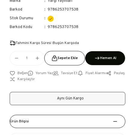
Marka
Yargı Yayınları
Barkod
9786253707538
Stok Durumu
Barkod Kodu
9786253707538
Tahmini Kargo Süresi :Bugün Kargoda
Sepete Ekle
Hemen Al
Yorum Yaz
Tavsiye Et
Fiyat Alarmı
Paylaş
Karşılaştır
Aynı Gün Kargo
Ürün Bilgisi