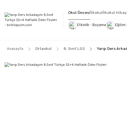
Okul Öncesi
İlkokul
İlkokul Hikay
Etkinlik - Boyama
Eğitim 
Kültür Kitapları
Kırtasiye
Görevd
Anasayfa
Ortaokul
8. Sınıf LGS
Yargı Ders Arka