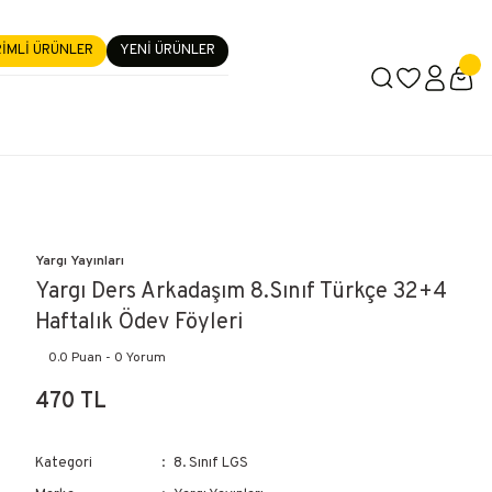
RİMLİ ÜRÜNLER
YENİ ÜRÜNLER
Yargı Yayınları
Yargı Ders Arkadaşım 8.Sınıf Türkçe 32+4
Haftalık Ödev Föyleri
0.0 Puan - 0 Yorum
470 TL
Kategori
8. Sınıf LGS