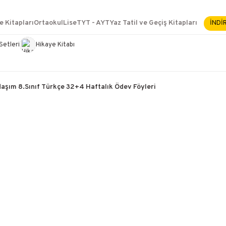
2500 TL ÜZERİ KARGO BEDAVA
İçerik #2
e Kitapları
Ortaokul
Lise
TYT - AYT
Yaz Tatil ve Geçiş Kitapları
İNDİ
İçerik #3
İçerik #4
Setleri
Hikaye Kitabı
e Yükselme- Uzmanlık
daşım 8.Sınıf Türkçe 32+4 Haftalık Ödev Föyleri