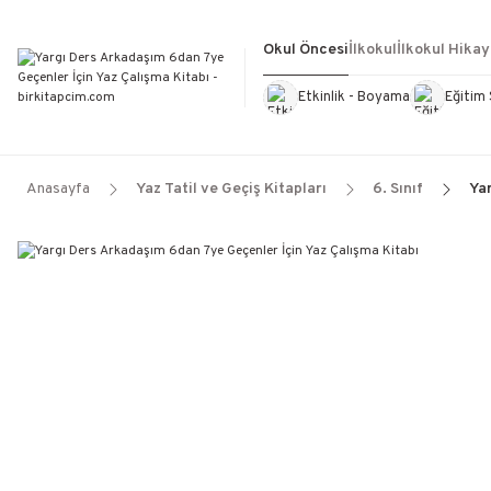
Okul Öncesi
İlkokul
İlkokul Hikay
Etkinlik - Boyama
Eğitim 
Kültür Kitapları
Kırtasiye
Görevd
Anasayfa
Yaz Tatil ve Geçiş Kitapları
6. Sınıf
Yar