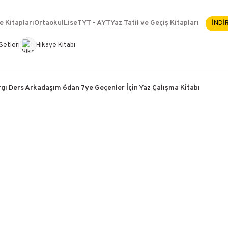
2500 TL ÜZERİ KARGO BEDAVA
İçerik #2
e Kitapları
Ortaokul
Lise
TYT - AYT
Yaz Tatil ve Geçiş Kitapları
İNDİ
İçerik #3
İçerik #4
Setleri
Hikaye Kitabı
e Yükselme- Uzmanlık
gı Ders Arkadaşım 6dan 7ye Geçenler İçin Yaz Çalışma Kitabı