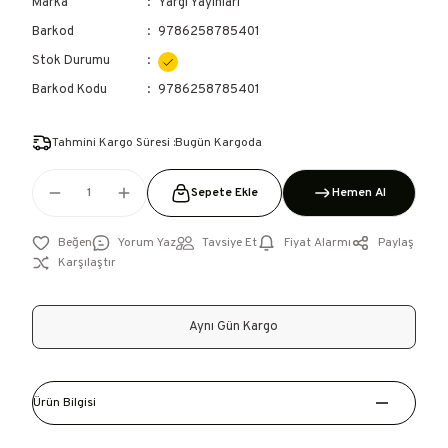
Marka
Yargı Yayınları
Barkod
9786258785401
Stok Durumu
Barkod Kodu
9786258785401
Tahmini Kargo Süresi :Bugün Kargoda
Sepete Ekle
Hemen Al
Yorum Yaz
Tavsiye Et
Fiyat Alarmı
Paylaş
Karşılaştır
Aynı Gün Kargo
Ürün Bilgisi